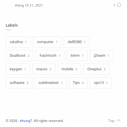
Labels
catalina
computer
dell9380
1
1
1
Dualboot
hacintosh
iterm
j2team
2
1
1
1
keygen
macos
mobile
Oneplus
1
2
2
2
software
sublimetext
Tips
xps13
2
1
4
1
©
2026
‧
#hung7
. All rights reserved.