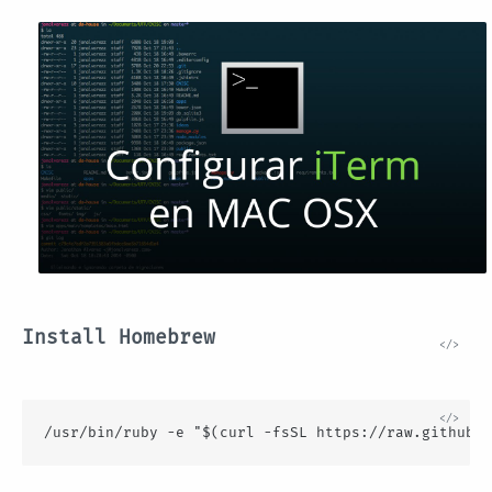
Install Homebrew 
/usr/bin/ruby -e "$(curl -fsSL https://raw.githubus