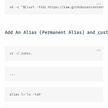
sh -c "$(curl -fsSL https://raw.githubusercontent.c
Add An Alias (Permanent Alias) and cus
vi ~/.zshrc.
...
alias l='ls -lah'