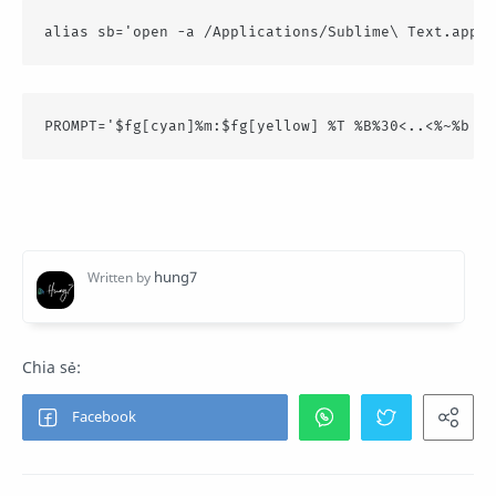
alias sb='open -a /Applications/Sublime\ Text.app'
PROMPT='$fg[cyan]%m:$fg[yellow] %T %B%30<..<%~%b %(