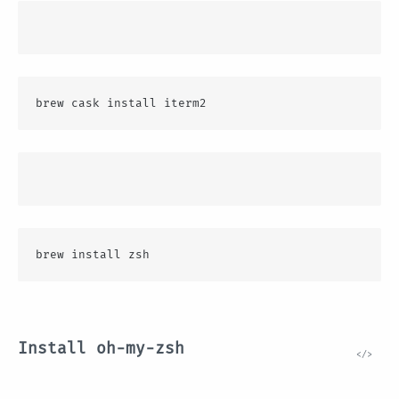
brew cask install iterm2
brew install zsh
Install oh-my-zsh